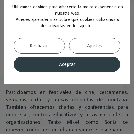
Utilizamos cookies para ofrecerte la mejor experiencia en
nuestra web.
Puedes aprender más sobre qué cookies utilizamos o
desactivarlas en los
ajustes
.
Rechazar
Ajustes
Aceptar
Conferencias
y
audiovisuales
Participamos en festivales de cine, certámenes,
semanas, ciclos y mesas redondas de montaña.
También ofrecemos charlas y conferencias para
empresas, centros educativos y otras entidades u
organizaciones. Tanto Mikel como Sonia se
mueven como pez en el agua sobre el escenario.